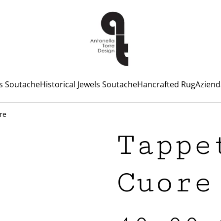
ls Soutache
Historical Jewels Soutache
Hancrafted Rug
Aziend
re
Tappe
Cuore