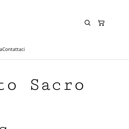
a
Contattaci
to Sacro